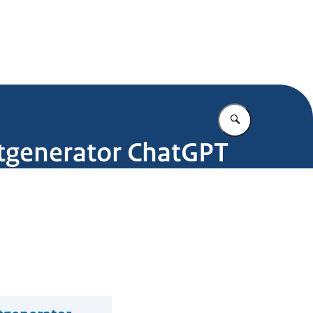
.nl
Vul in wat u z
stgenerator ChatGPT