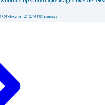
woorden op schriftelijke vragen over de teks
3
PDF-document
212.14 KB
5 pagina's