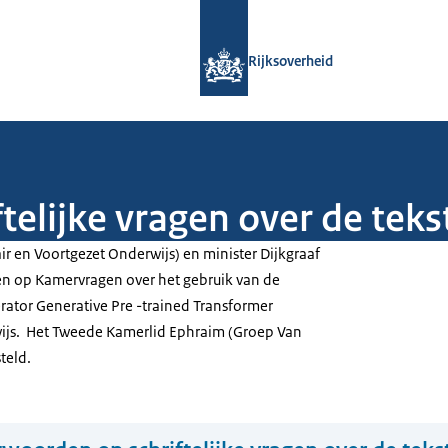
Naar de homepage van Rijksoverheid
Rijksoverheid
telijke vragen over de tek
r en Voortgezet Onderwijs) en minister Dijkgraaf
 op Kamervragen over het gebruik van de
ator Generative Pre -trained Transformer
wijs. Het Tweede Kamerlid Ephraim (Groep Van
teld.