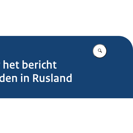
.nl
Vul in wat u z
het bericht
den in Rusland