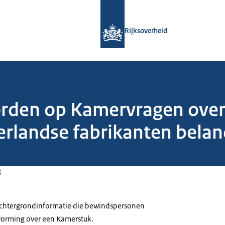
Naar de homepage van Rijksoverheid
Rijksoverheid
orden op Kamervragen over 
erlandse fabrikanten belan
3
 achtergrondinformatie die bewindspersonen
tvorming over een Kamerstuk.