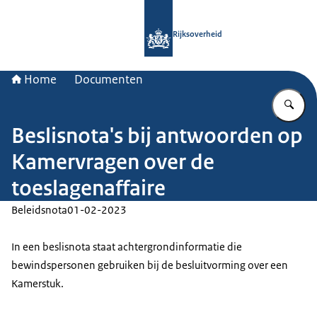
Naar de homepage van Rijksoverheid
Rijksoverheid
Home
Documenten
Vu
Beslisnota's bij antwoorden op
Kamervragen over de
toeslagenaffaire
Beleidsnota
01-02-2023
In een beslisnota staat achtergrondinformatie die
bewindspersonen gebruiken bij de besluitvorming over een
Kamerstuk.