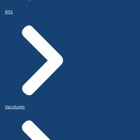
RSS
Vacatures