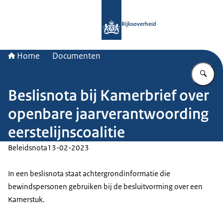
Naar de homepage van Rijksoverheid
Rijksoverheid
Home
Documenten
Vu
Beslisnota bij Kamerbrief over
openbare jaarverantwoording
eerstelijnscoalitie
Beleidsnota
13-02-2023
In een beslisnota staat achtergrondinformatie die
bewindspersonen gebruiken bij de besluitvorming over een
Kamerstuk.