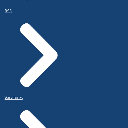
RSS
Vacatures