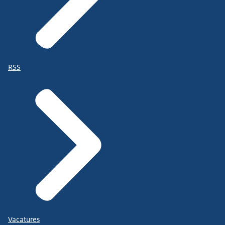
RSS
Vacatures