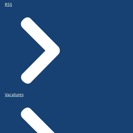
RSS
Vacatures