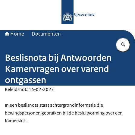
Naar de homepage van Rijksoverheid
Rijksoverheid
Home
Documenten
Vu
Beslisnota bij Antwoorden
Kamervragen over varend
ontgassen
Beleidsnota
16-02-2023
In een beslisnota staat achtergrondinformatie die
bewindspersonen gebruiken bij de besluitvorming over een
Kamerstuk.