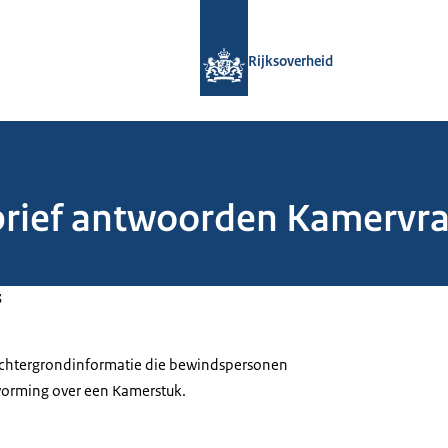
Naar de homepage van Rijksoverheid
Rijksoverheid
lbrief antwoorden Kamervra
3
 achtergrondinformatie die bewindspersonen
tvorming over een Kamerstuk.