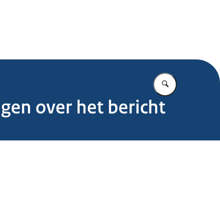
.nl
Vul in wat u z
gen over het bericht