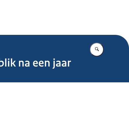
.nl
Vul in wat u z
lik na een jaar