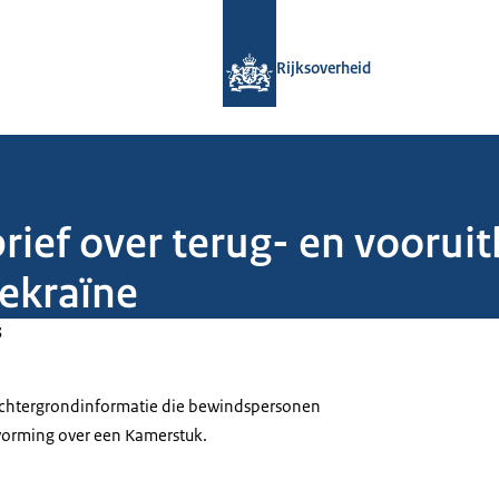
Naar de homepage van Rijksoverheid
Rijksoverheid
rief over terug- en vooruitb
Oekraïne
3
 achtergrondinformatie die bewindspersonen
tvorming over een Kamerstuk.