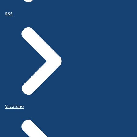
RSS
Vacatures