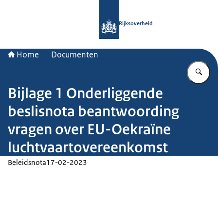
Naar de homepage van Rijksoverheid
Rijksoverheid
Home
Documenten
Vu
Bijlage 1 Onderliggende
beslisnota beantwoording
vragen over EU-Oekraïne
luchtvaartovereenkomst
Beleidsnota
17-02-2023