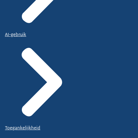
AI-gebruik
Toegankelijkheid