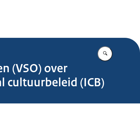
.nl
Vul in wat u z
en (VSO) over
 cultuurbeleid (ICB)