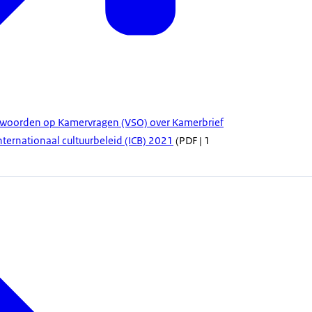
ntwoorden op Kamervragen (VSO) over Kamerbrief
ternationaal cultuurbeleid (ICB) 2021
(PDF | 1