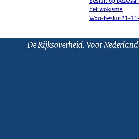
Besluit op bezwaar
het wokisme
Woo-besluit
21-11
De Rijksoverheid. Voor Nederland