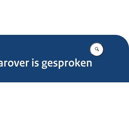
.nl
Vul in wat u z
rover is gesproken