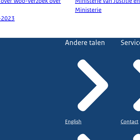
 over Woo-verzoek over
Ministerie van Justitie en
Ministerie
-2023
Andere talen
Servic
English
Contact