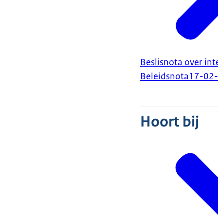
Beslisnota over in
Beleidsnota
17-02
Hoort bij