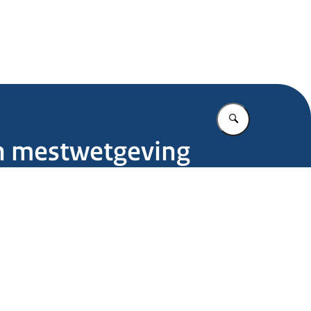
.nl
Vul in wat u z
en mestwetgeving