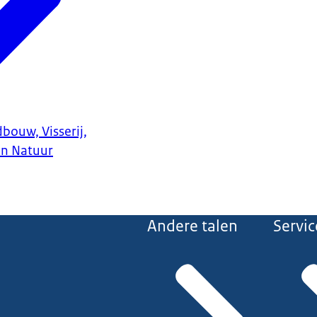
bouw, Visserij,
en Natuur
Andere talen
Servic