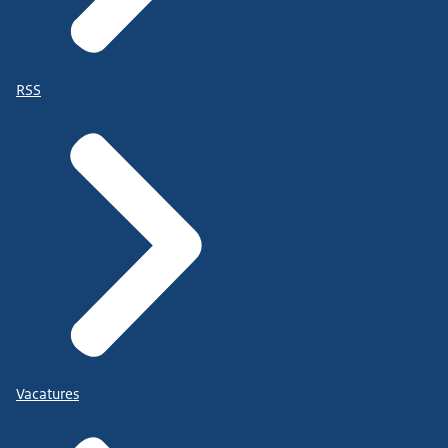
RSS
Vacatures