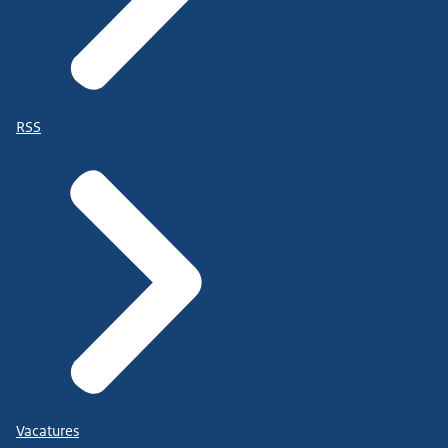
RSS
Vacatures