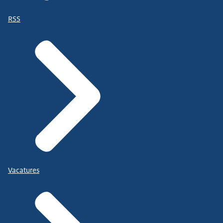
RSS
Vacatures