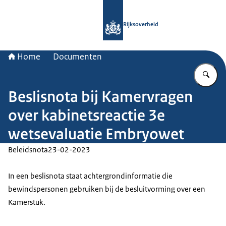
Naar de homepage van Rijksoverheid
Rijksoverheid
Home
Documenten
Vu
Beslisnota bij Kamervragen
over kabinetsreactie 3e
wetsevaluatie Embryowet
Beleidsnota
23-02-2023
In een beslisnota staat achtergrondinformatie die
bewindspersonen gebruiken bij de besluitvorming over een
Kamerstuk.