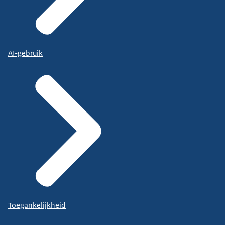
AI-gebruik
Toegankelijkheid