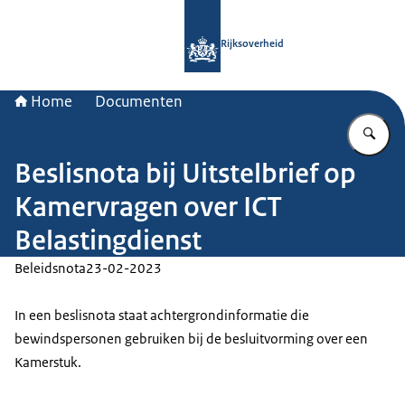
Naar de homepage van Rijksoverheid
Rijksoverheid
Home
Documenten
Vu
Beslisnota bij Uitstelbrief op
Kamervragen over ICT
Belastingdienst
Beleidsnota
23-02-2023
In een beslisnota staat achtergrondinformatie die
bewindspersonen gebruiken bij de besluitvorming over een
Kamerstuk.