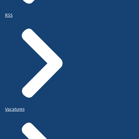
RSS
Vacatures