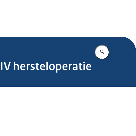
.nl
Vul in wat u z
IV hersteloperatie