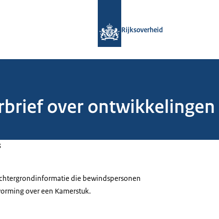
Naar de homepage van Rijksoverheid
Rijksoverheid
rbrief over ontwikkelingen 
3
 achtergrondinformatie die bewindspersonen
tvorming over een Kamerstuk.