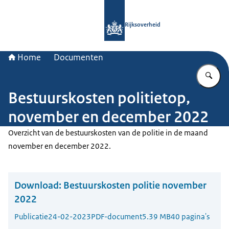
Naar de homepage van Rijksoverheid
Rijksoverheid
Home
Documenten
Vu
Bestuurskosten politietop,
november en december 2022
Overzicht van de bestuurskosten van de politie in de maand
november en december 2022.
Download:
Bestuurskosten politie november
2022
Publicatie
24-02-2023
PDF-document
5.39 MB
40 pagina's