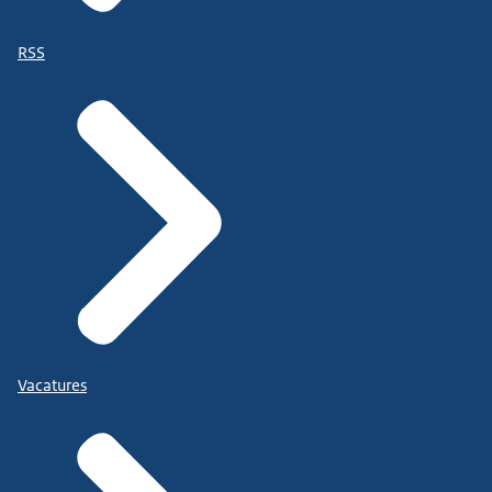
RSS
Vacatures