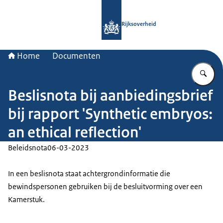
Naar de homepage van Rijksoverheid
Rijksoverheid
Home
Documenten
Vu
Beslisnota bij aanbiedingsbrief
bij rapport 'Synthetic embryos:
an ethical reflection'
Beleidsnota
06-03-2023
In een beslisnota staat achtergrondinformatie die
bewindspersonen gebruiken bij de besluitvorming over een
Kamerstuk.