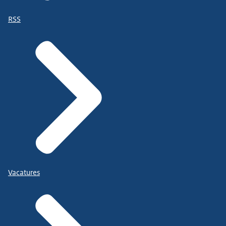
RSS
Vacatures