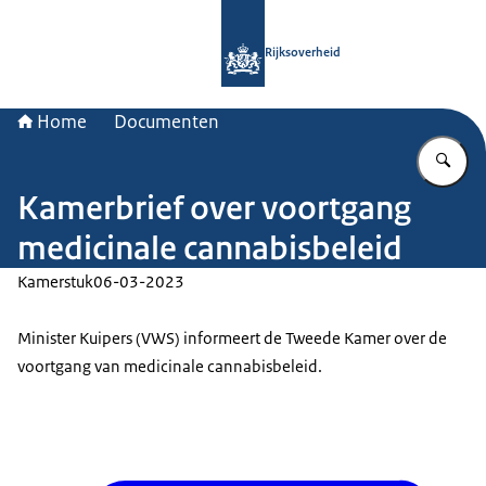
Naar de homepage van Rijksoverheid
Rijksoverheid
Home
Documenten
Vu
Kamerbrief over voortgang
medicinale cannabisbeleid
Kamerstuk
06-03-2023
Minister Kuipers (VWS) informeert de Tweede Kamer over de
voortgang van medicinale cannabisbeleid.