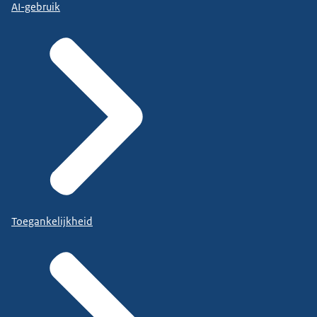
AI-gebruik
Toegankelijkheid