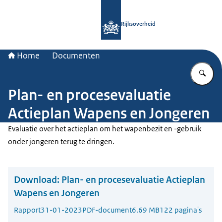
Naar de homepage van Rijksoverheid
Rijksoverheid
Home
Documenten
Vu
Plan- en procesevaluatie
Actieplan Wapens en Jongeren
Evaluatie over het actieplan om het wapenbezit en -gebruik
onder jongeren terug te dringen.
Download:
Plan- en procesevaluatie Actieplan
Wapens en Jongeren
Rapport
31-01-2023
PDF-document
6.69 MB
122 pagina's