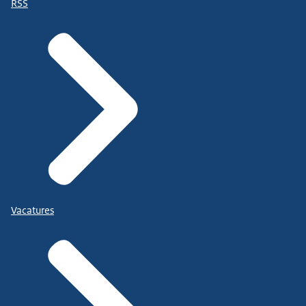
RSS
Vacatures