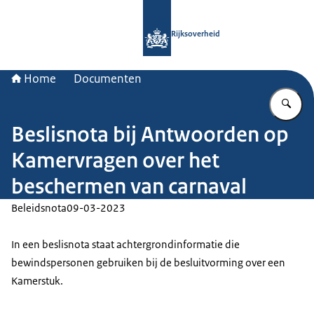
Naar de homepage van Rijksoverheid
Rijksoverheid
Home
Documenten
Vu
Beslisnota bij Antwoorden op
Kamervragen over het
beschermen van carnaval
Beleidsnota
09-03-2023
In een beslisnota staat achtergrondinformatie die
bewindspersonen gebruiken bij de besluitvorming over een
Kamerstuk.