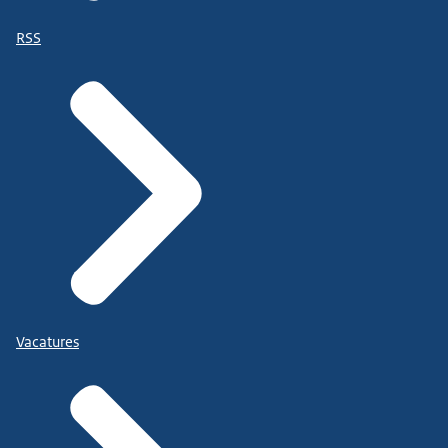
RSS
Vacatures