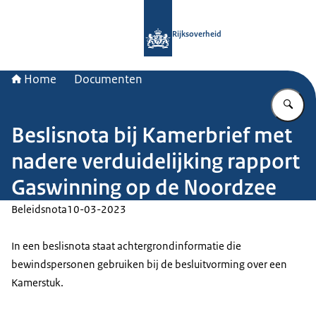
Naar de homepage van Rijksoverheid
Rijksoverheid
Home
Documenten
Vu
Beslisnota bij Kamerbrief met
nadere verduidelijking rapport
Gaswinning op de Noordzee
Beleidsnota
10-03-2023
In een beslisnota staat achtergrondinformatie die
bewindspersonen gebruiken bij de besluitvorming over een
Kamerstuk.