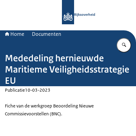
Naar de homepage van Rijksoverheid
Rijksoverheid
Home
Documenten
Vu
Mededeling hernieuwde
Maritieme Veiligheidsstrategie
EU
Publicatie
10-03-2023
Fiche van de werkgroep Beoordeling Nieuwe
Commissievoorstellen (BNC).