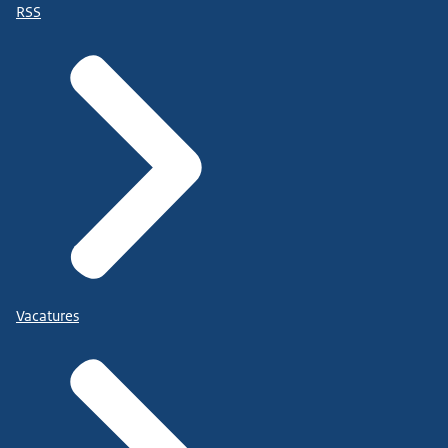
RSS
Vacatures