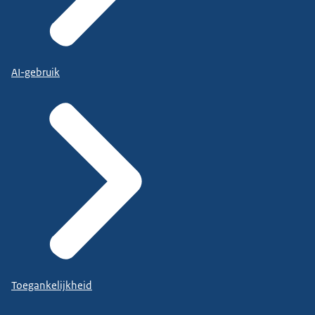
AI-gebruik
Toegankelijkheid