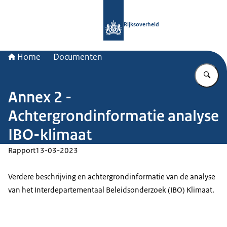
Naar de homepage van Rijksoverheid
Rijksoverheid
Home
Documenten
Vu
Annex 2 -
Achtergrondinformatie analyse
IBO-klimaat
Rapport
13-03-2023
Verdere beschrijving en achtergrondinformatie van de analyse
van het Interdepartementaal Beleidsonderzoek (IBO) Klimaat.