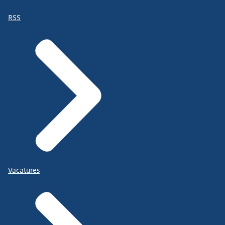
RSS
Vacatures