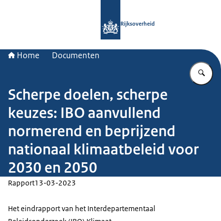
Naar de homepage van Rijksoverheid
Rijksoverheid
Home
Documenten
Vu
Scherpe doelen, scherpe
keuzes: IBO aanvullend
normerend en beprijzend
nationaal klimaatbeleid voor
2030 en 2050
Rapport
13-03-2023
Het eindrapport van het Interdepartementaal