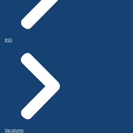
RSS
Vacatures