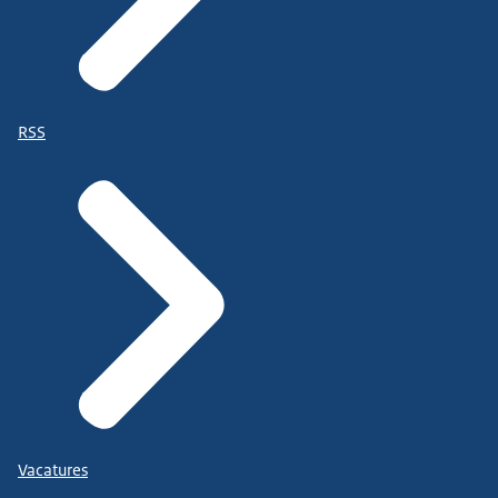
RSS
Vacatures