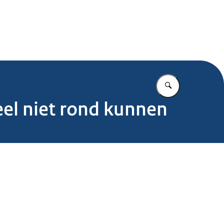
.nl
Vul in wat u z
eel niet rond kunnen