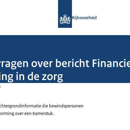
Naar de homepage van Rijksoverheid
Rijksoverheid
ragen over bericht Financi
ng in de zorg
3
 achtergrondinformatie die bewindspersonen
tvorming over een Kamerstuk.