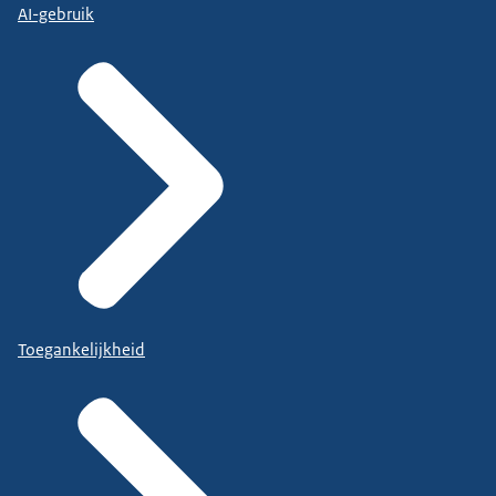
AI-gebruik
Toegankelijkheid