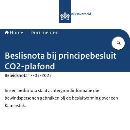
Naar de homepage van Rijksoverheid
Rijksoverheid
Home
Documenten
Vu
Beslisnota bij principebesluit
CO2-plafond
Beleidsnota
17-03-2023
In een beslisnota staat achtergrondinformatie die
bewindspersonen gebruiken bij de besluitvorming over een
Kamerstuk.