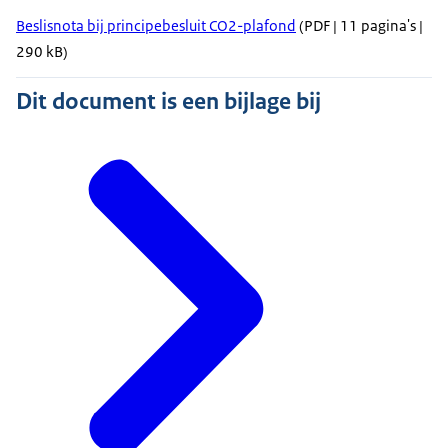
Beslisnota bij principebesluit CO2-plafond
(PDF | 11 pagina's |
290 kB)
Dit document is een bijlage bij