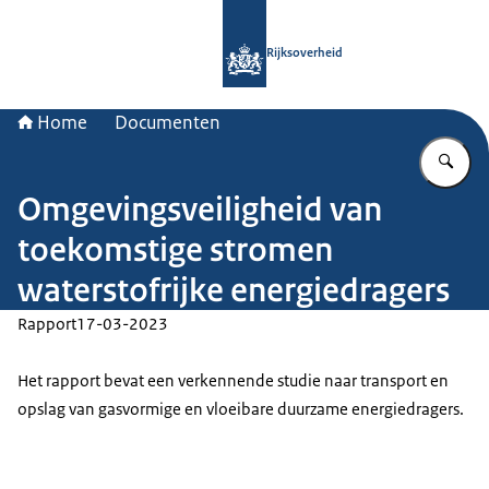
Naar de homepage van Rijksoverheid
Rijksoverheid
Home
Documenten
Vu
Omgevingsveiligheid van
toekomstige stromen
waterstofrijke energiedragers
Rapport
17-03-2023
Het rapport bevat een verkennende studie naar transport en
opslag van gasvormige en vloeibare duurzame energiedragers.