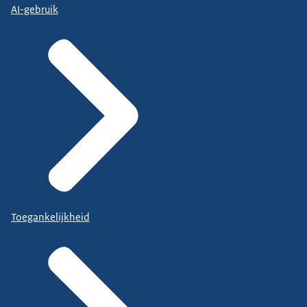
AI-gebruik
Toegankelijkheid