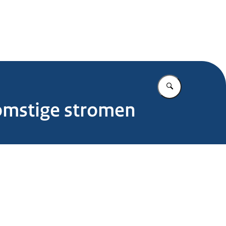
.nl
Vul in wat u z
komstige stromen