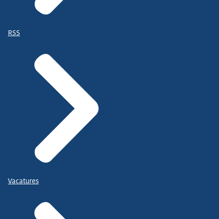
RSS
Vacatures