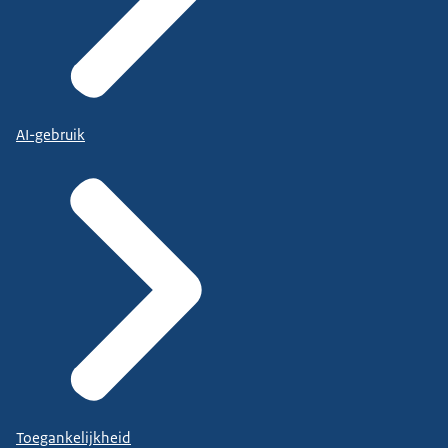
AI-gebruik
Toegankelijkheid