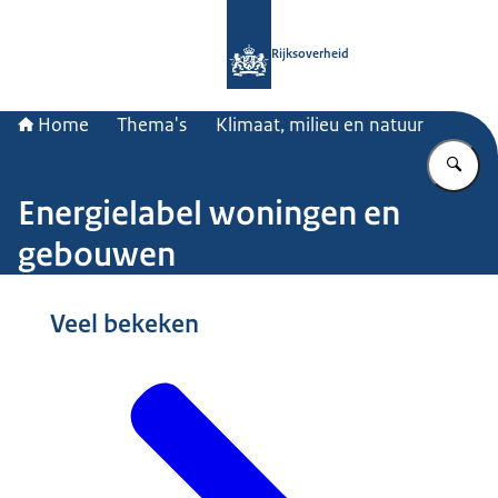
Naar de homepage van Rijksoverheid
Rijksoverheid
Home
Thema's
Klimaat, milieu en natuur
Vu
Energielabel woningen en
gebouwen
Beeld: Ministerie van Algemene Zaken
Veel bekeken