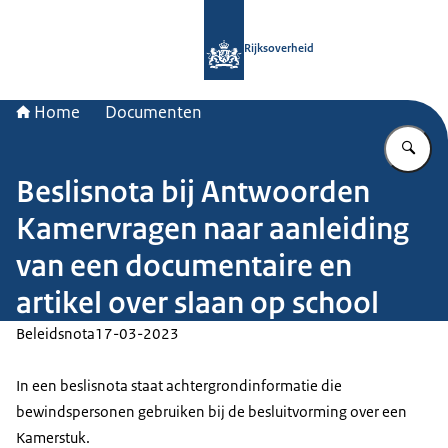
Naar de homepage van Rijksoverheid
Rijksoverheid
Home
Documenten
Vu
Beslisnota bij Antwoorden
Kamervragen naar aanleiding
van een documentaire en
artikel over slaan op school
Beleidsnota
17-03-2023
In een beslisnota staat achtergrondinformatie die
bewindspersonen gebruiken bij de besluitvorming over een
Kamerstuk.