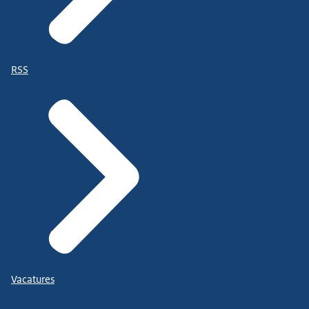
RSS
Vacatures