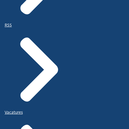
RSS
Vacatures