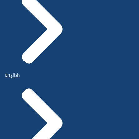
English