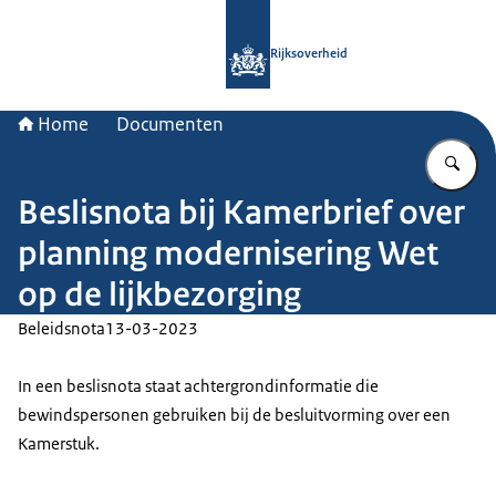
Naar de homepage van Rijksoverheid
Rijksoverheid
Home
Documenten
Vu
Beslisnota bij Kamerbrief over
planning modernisering Wet
op de lijkbezorging
Beleidsnota
13-03-2023
In een beslisnota staat achtergrondinformatie die
bewindspersonen gebruiken bij de besluitvorming over een
Kamerstuk.