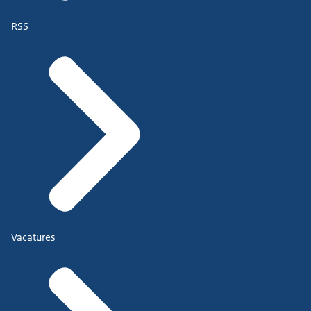
RSS
Vacatures