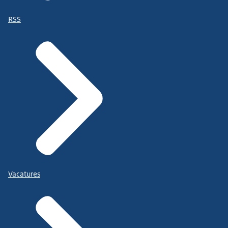
RSS
Vacatures