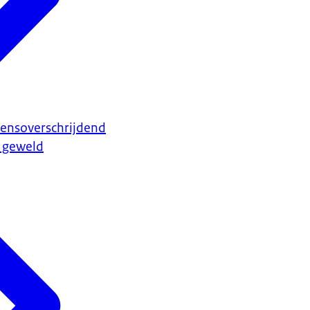
rensoverschrijdend
l geweld