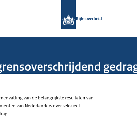
Naar de homepage van Rijksoverheid
Rijksoverheid
grensoverschrijdend gedra
menvatting van de belangrijkste resultaten van
imenten van Nederlanders over seksueel
drag.