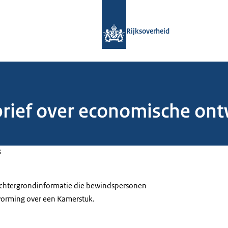
Naar de homepage van Rijksoverheid
Rijksoverheid
brief over economische ont
3
 achtergrondinformatie die bewindspersonen
tvorming over een Kamerstuk.