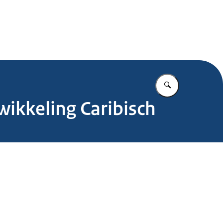
.nl
Vul in wat u z
wikkeling Caribisch