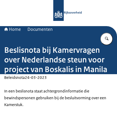
Naar de homepage van Rijksoverheid
Rijksoverheid
Home
Documenten
Vu
Beslisnota bij Kamervragen
over Nederlandse steun voor
project van Boskalis in Manila
Beleidsnota
24-03-2023
In een beslisnota staat achtergrondinformatie die
bewindspersonen gebruiken bij de besluitvorming over een
Kamerstuk.