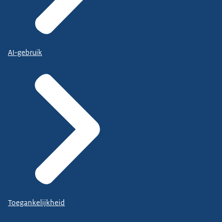
AI-gebruik
Toegankelijkheid