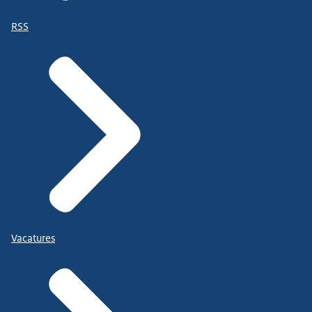
RSS
Vacatures