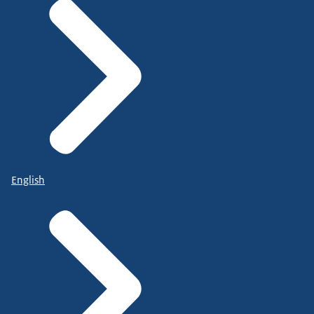
English