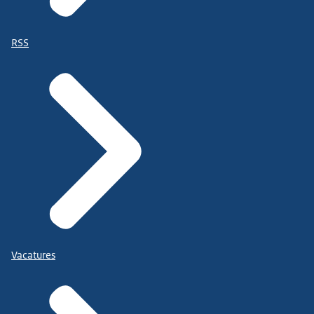
RSS
Vacatures