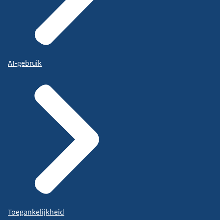
AI-gebruik
Toegankelijkheid