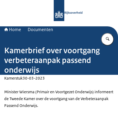
Naar de homepage van Rijksoverheid
Rijksoverheid
Home
Documenten
Vu
Kamerbrief over voortgang
verbeteraanpak passend
onderwijs
Kamerstuk
30-03-2023
Minister Wiersma (Primair en Voortgezet Onderwijs) informeert
de Tweede Kamer over de voortgang van de Verbeteraanpak
Passend Onderwijs.