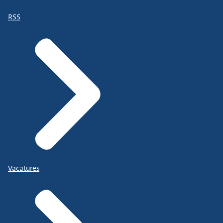
RSS
Vacatures