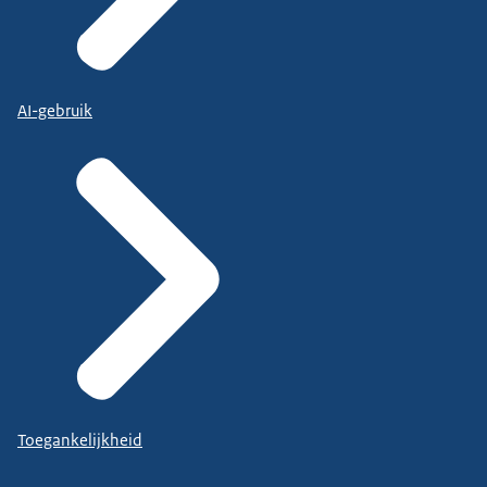
AI-gebruik
Toegankelijkheid