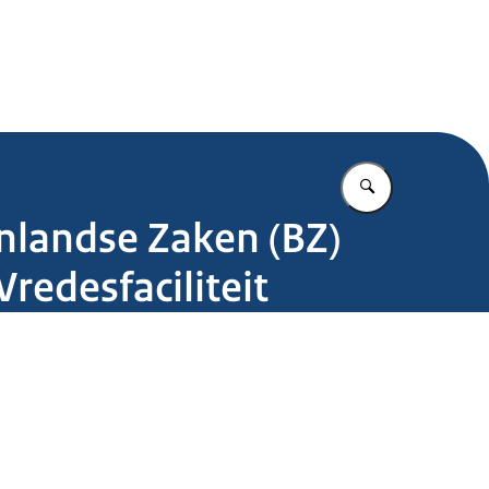
.nl
Vul in wat u z
enlandse Zaken (BZ)
redesfaciliteit