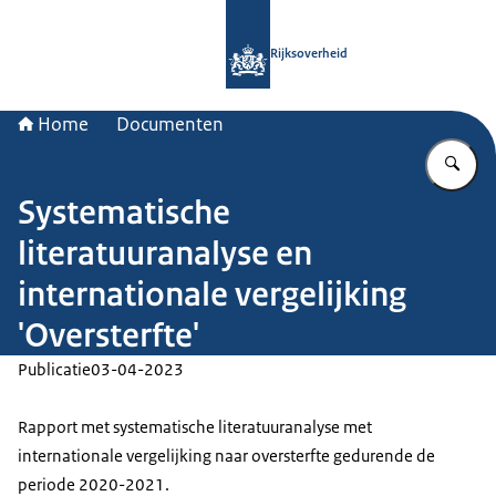
Naar de homepage van Rijksoverheid
Rijksoverheid
Home
Documenten
Vu
Systematische
literatuuranalyse en
internationale vergelijking
'Oversterfte'
Publicatie
03-04-2023
Rapport met systematische literatuuranalyse met
internationale vergelijking naar oversterfte gedurende de
periode 2020-2021.