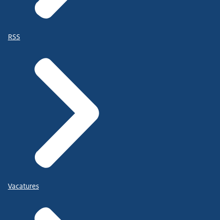
RSS
Vacatures