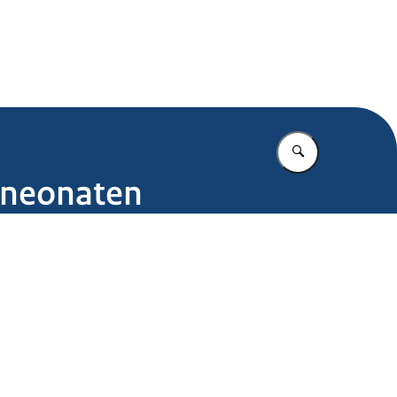
.nl
Vul in wat u z
 neonaten