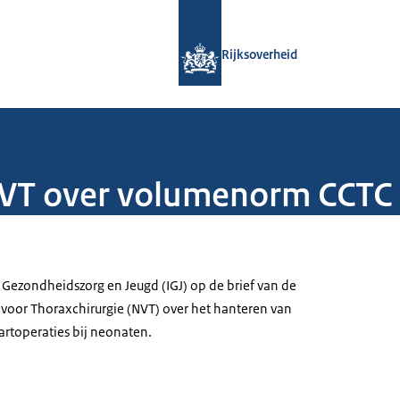
Naar de homepage van Rijksoverheid
Rijksoverheid
 NVT over volumenorm CCTC
 Gezondheidszorg en Jeugd (IGJ) op de brief van de
voor Thoraxchirurgie (NVT) over het hanteren van
rtoperaties bij neonaten.