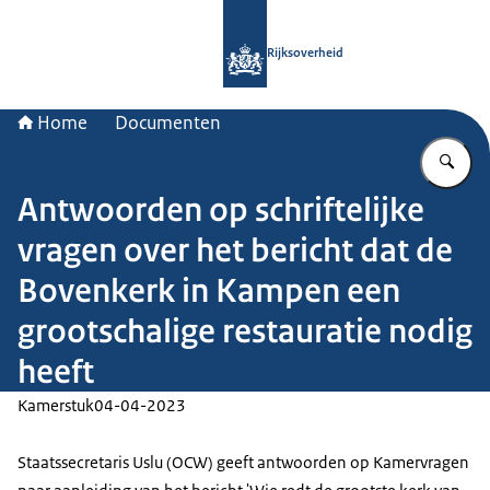
Naar de homepage van Rijksoverheid
Rijksoverheid
Home
Documenten
Vu
Antwoorden op schriftelijke
vragen over het bericht dat de
Bovenkerk in Kampen een
grootschalige restauratie nodig
heeft
Kamerstuk
04-04-2023
Staatssecretaris Uslu (OCW) geeft antwoorden op Kamervragen