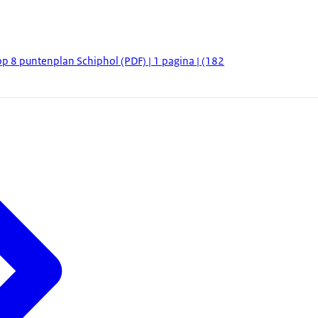
op 8 puntenplan Schiphol (PDF) | 1 pagina | (182