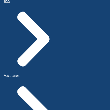
RSS
Vacatures